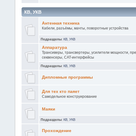
КВ, УКВ
Антенная техника
Кабели, разъёмы, мачты, поворотные устройства
Подразделы
:
КВ
,
УКВ
Аппаратура
Трансиверы, трансвертеры, усилители мощности, пр
секвенсеры, CAT-интерфейсы
Подразделы
:
КВ
,
УКВ
Дипломные программы
Для тех кто паяет
Самодельное конструирование
Маяки
Подразделы
:
КВ
,
УКВ
Прохождение