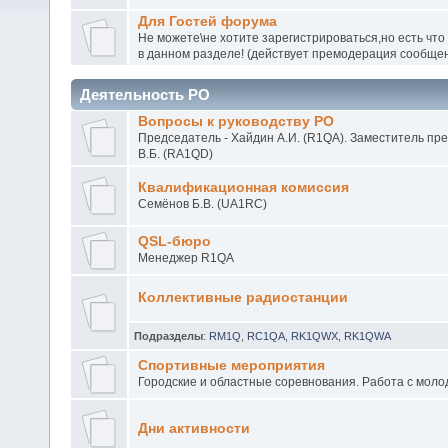
Для Гостей форума
Не можете\не хотите зарегистрироваться,но есть что
в данном разделе! (действует премодерация сообще
Деятельность РО
Вопросы к руководству РО
Председатель - Хайдин А.И. (R1QA). Заместитель пр
В.Б. (RA1QD)
Квалификационная комиссия
Семёнов Б.В. (UA1RC)
QSL-бюро
Менеджер R1QA
Коллективные радиостанции
Подразделы
:
RM1Q
,
RC1QA
,
RK1QWX
,
RK1QWA
Спортивные мероприятия
Городские и областные соревнования. Работа с моло
Дни активности