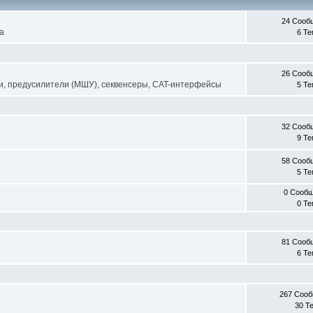
24 Сооб
а
6 Т
26 Сооб
и, предусилители (МШУ), секвенсеры, CAT-интерфейсы
5 Т
32 Сооб
9 Т
58 Сооб
5 Т
0 Сооб
0 Т
81 Сооб
6 Т
267 Соо
30 Т