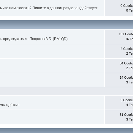
0 Сооб
ь что нам сказать? Пишите в данном разделе! (действует
0 Т
131 Соо
ь председателя - Тощаков В.Б. (RA1QD)
16 Т
4 Сооб
2 Т
34 Сооб
2 Т
14 Сооб
3 Т
5 Сооб
 молодёжью.
4 Т
51 Сооб
3 Т