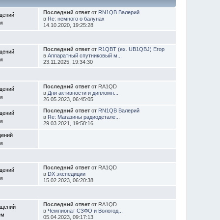
Последний ответ
от
RN1QB Валерий
щений
в
Re: немного о балунах
ем
14.10.2020, 19:25:28
Последний ответ
от
R1QBT (ex. UB1QBJ) Егор
щений
в
Аппаратный спутниковый м...
ем
23.11.2025, 19:34:30
Последний ответ
от RA1QD
щений
в
Дни активности и дипломн...
ем
26.05.2023, 06:45:05
Последний ответ
от
RN1QB Валерий
щений
в
Re: Магазины радиодетале...
ем
29.03.2021, 19:58:16
щений
ем
Последний ответ
от RA1QD
щений
в
DX экспедиции
ем
15.02.2023, 06:20:38
Последний ответ
от RA1QD
бщений
в
Чемпионат СЗФО и Вологод...
ем
05.04.2023, 09:17:13