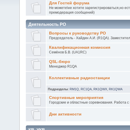
Для Гостей форума
Не можете\не хотите зарегистрироваться,но ест
премодерация сообщений)
Деятельность РО
Вопросы к руководству РО
Председатель - Хайдин А.И. (R1QA). Заместител
Квалификационная комиссия
Семёнов Б.В. (UA1RC)
QSL-бюро
Менеджер R1QA
Коллективные радиостанции
Подразделы
:
RM1Q
,
RC1QA
,
RK1QWX
,
RK1QWA
Спортивные мероприятия
Городские и областные соревнования. Работа с
Дни активности
КВ, УКВ