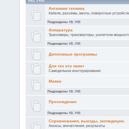
Антенная техника
Кабели, разъёмы, мачты, поворотные устройств
Подразделы
:
КВ
,
УКВ
Аппаратура
Трансиверы, трансвертеры, усилители мощност
Подразделы
:
КВ
,
УКВ
Дипломные программы
Для тех кто паяет
Самодельное конструирование
Маяки
Подразделы
:
КВ
,
УКВ
Прохождение
Подразделы
:
КВ
,
УКВ
Соревнования, выезды, экспедиции.
Анонсы, впечатления, результаты