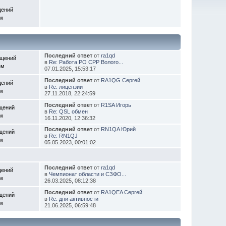
щений
ем
Последний ответ
от
ra1qd
бщений
в
Re: Работа РО СРР Волого...
ем
07.01.2025, 15:53:17
Последний ответ
от
RA1QG Сергей
щений
в
Re: лицензии
ем
27.11.2018, 22:24:59
Последний ответ
от
R1SA Игорь
щений
в
Re: QSL обмен
ем
16.11.2020, 12:36:32
Последний ответ
от
RN1QA Юрий
щений
в
Re: RN1QJ
ем
05.05.2023, 00:01:02
Последний ответ
от
ra1qd
щений
в
Чемпионат области и СЗФО...
ем
26.03.2025, 08:12:38
Последний ответ
от
RA1QEA Сергей
щений
в
Re: дни активности
ем
21.06.2025, 06:59:48