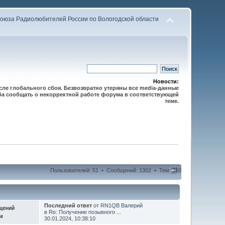
оюза Радиолюбителей России по Вологодской области
Новости:
осле глобального сбоя. Безвозвратно утеряны все media-данные
сьба сообщать о некорректной работе форума в соответствующей
теме.
Пользователей: 51 • Сообщений: 1302 • Тем: 360
Последний ответ
от
RN1QB Валерий
щений
в
Re: Получение позывного ...
ем
30.01.2024, 10:38:10