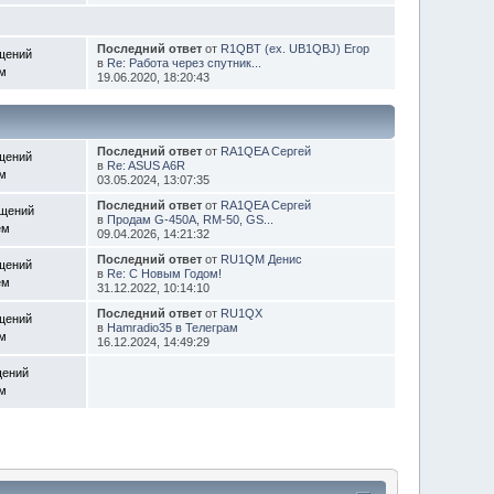
Последний ответ
от
R1QBT (ex. UB1QBJ) Егор
щений
в
Re: Работа через спутник...
ем
19.06.2020, 18:20:43
Последний ответ
от
RA1QEA Сергей
щений
в
Re: ASUS A6R
ем
03.05.2024, 13:07:35
Последний ответ
от
RA1QEA Сергей
бщений
в
Продам G-450A, RM-50, GS...
ем
09.04.2026, 14:21:32
Последний ответ
от
RU1QM Денис
щений
в
Re: С Новым Годом!
ем
31.12.2022, 10:14:10
Последний ответ
от
RU1QX
щений
в
Hamradio35 в Телеграм
ем
16.12.2024, 14:49:29
щений
ем