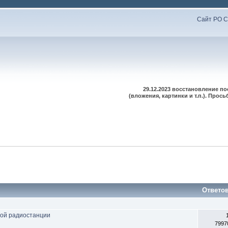
Сайт РО С
29.12.2023 восстановление п
(вложения, картинки и т.п.). Про
Ответо
ной радиостанции
7997