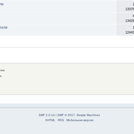
ля
1337
1342
теля
1244
ема
а
SMF 2.0.14
|
SMF © 2017
,
Simple Machines
XHTML
RSS
Мобильная версия