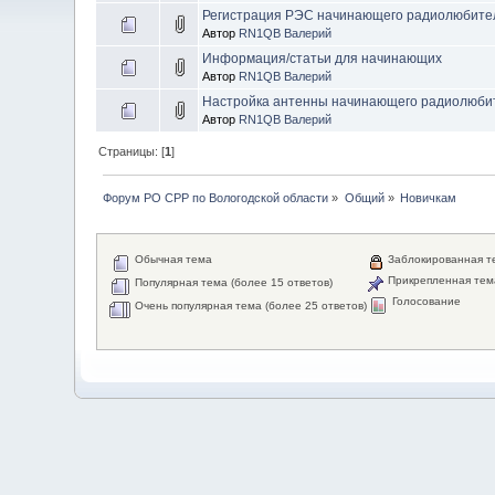
Регистрация РЭС начинающего радиолюбите
Автор
RN1QB Валерий
Информация/статьи для начинающих
Автор
RN1QB Валерий
Настройка антенны начинающего радиолюби
Автор
RN1QB Валерий
Страницы: [
1
]
Форум РО СРР по Вологодской области
»
Общий
»
Новичкам
Обычная тема
Заблокированная т
Прикрепленная тем
Популярная тема (более 15 ответов)
Голосование
Очень популярная тема (более 25 ответов)