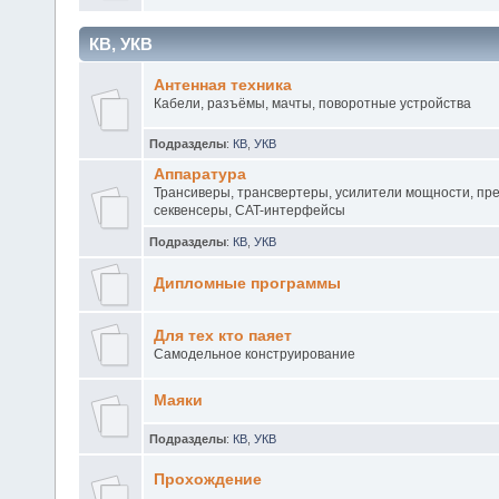
КВ, УКВ
Антенная техника
Кабели, разъёмы, мачты, поворотные устройства
Подразделы
:
КВ
,
УКВ
Аппаратура
Трансиверы, трансвертеры, усилители мощности, пр
секвенсеры, CAT-интерфейсы
Подразделы
:
КВ
,
УКВ
Дипломные программы
Для тех кто паяет
Самодельное конструирование
Маяки
Подразделы
:
КВ
,
УКВ
Прохождение