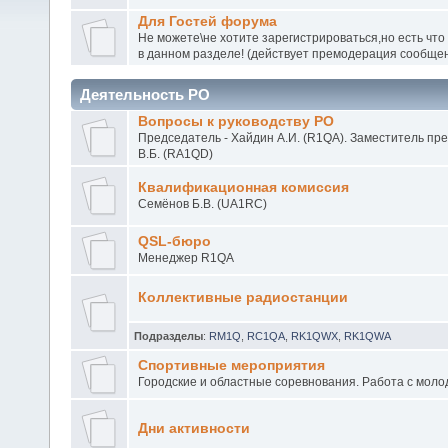
Для Гостей форума
Не можете\не хотите зарегистрироваться,но есть что
в данном разделе! (действует премодерация сообще
Деятельность РО
Вопросы к руководству РО
Председатель - Хайдин А.И. (R1QA). Заместитель пр
В.Б. (RA1QD)
Квалификационная комиссия
Семёнов Б.В. (UA1RC)
QSL-бюро
Менеджер R1QA
Коллективные радиостанции
Подразделы
:
RM1Q
,
RC1QA
,
RK1QWX
,
RK1QWA
Спортивные мероприятия
Городские и областные соревнования. Работа с моло
Дни активности