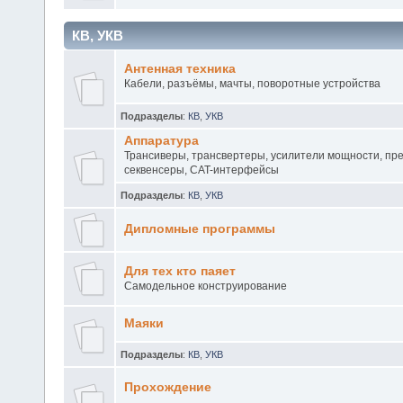
КВ, УКВ
Антенная техника
Кабели, разъёмы, мачты, поворотные устройства
Подразделы
:
КВ
,
УКВ
Аппаратура
Трансиверы, трансвертеры, усилители мощности, пр
секвенсеры, CAT-интерфейсы
Подразделы
:
КВ
,
УКВ
Дипломные программы
Для тех кто паяет
Самодельное конструирование
Маяки
Подразделы
:
КВ
,
УКВ
Прохождение