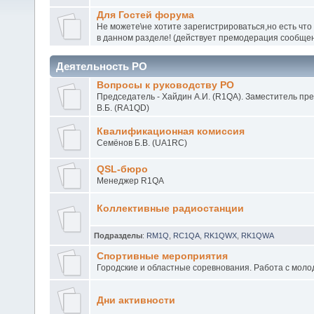
Для Гостей форума
Не можете\не хотите зарегистрироваться,но есть что
в данном разделе! (действует премодерация сообще
Деятельность РО
Вопросы к руководству РО
Председатель - Хайдин А.И. (R1QA). Заместитель пр
В.Б. (RA1QD)
Квалификационная комиссия
Семёнов Б.В. (UA1RC)
QSL-бюро
Менеджер R1QA
Коллективные радиостанции
Подразделы
:
RM1Q
,
RC1QA
,
RK1QWX
,
RK1QWA
Спортивные мероприятия
Городские и областные соревнования. Работа с моло
Дни активности