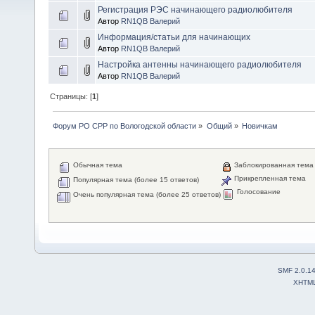
Регистрация РЭС начинающего радиолюбителя
Автор
RN1QB Валерий
Информация/статьи для начинающих
Автор
RN1QB Валерий
Настройка антенны начинающего радиолюбителя
Автор
RN1QB Валерий
Страницы: [
1
]
Форум РО СРР по Вологодской области
»
Общий
»
Новичкам
Обычная тема
Заблокированная тема
Прикрепленная тема
Популярная тема (более 15 ответов)
Голосование
Очень популярная тема (более 25 ответов)
SMF 2.0.1
XHTM