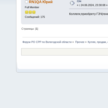
гзч
RN1QA Юрий
«
:
24.06.2024, 23:30:08 »
Full Member
Коллеги,приобрету ГЗЧ(ген
Сообщений: 175
Страницы: [
1
]
Форум РО СРР по Вологодской области
»
Прочее
»
Куплю, продам,