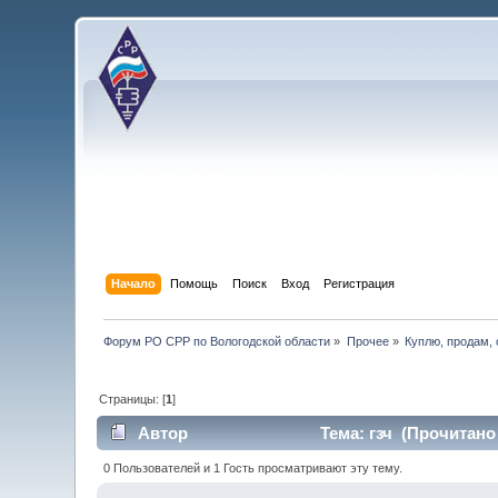
Начало
Помощь
Поиск
Вход
Регистрация
Форум РО СРР по Вологодской области
»
Прочее
»
Куплю, продам,
Страницы: [
1
]
Автор
Тема: гзч (Прочитано 
0 Пользователей и 1 Гость просматривают эту тему.