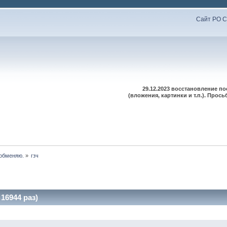
Сайт РО С
29.12.2023 восстановление п
(вложения, картинки и т.п.). Про
 обменяю.
»
гзч
16944 раз)