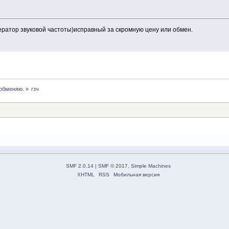
ератор звуковой частоты)исправный за скромную цену или обмен.
 обменяю.
»
гзч
SMF 2.0.14
|
SMF © 2017
,
Simple Machines
XHTML
RSS
Мобильная версия