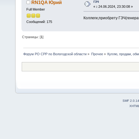
гзч
RN1QA Юрий
«
:
24.06.2024, 23:30:08 »
Full Member
Коллеги,приобрету ГЗЧ(генера
Сообщений: 175
Страницы: [
1
]
Форум РО СРР по Вологодской области
»
Прочее
»
Куплю, продам, об
SMF 2.0.1
XHTM