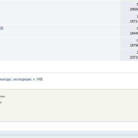
2955
1971
КВ
1844
1879
2371
выезды, экспедиции.
»
УКВ
ема
а