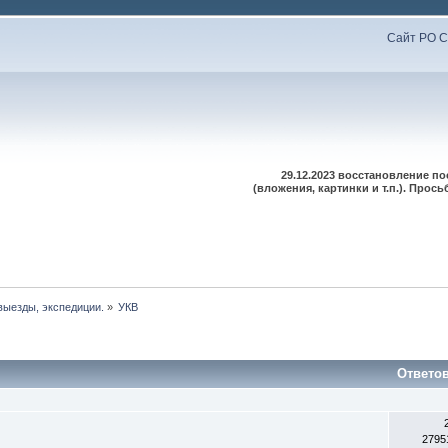
Сайт РО С
29.12.2023 восстановление п
(вложения, картинки и т.п.). Про
выезды, экспедиции.
»
УКВ
Ответо
2795