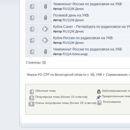
Чемпионат России по радиосвязи на УКВ
Автор
RU1QM Денис
Полевой день на УКВ
Автор
RU1QM Денис
Кубок Санкт - Петербурга по радиосвязи на У
Автор
RU1QM Денис
Кубок России по радиосвязи на УКВ.
Автор
RU1QM Денис
Чемпионат России по радиосвязи на УКВ
Автор
R1QA Александр
Страницы: [
1
]
Форум РО СРР по Вологодской области
»
КВ, УКВ
»
Соревнования, 
Обычная тема
Заблокированная т
Прикрепленная тем
Популярная тема (более 15 ответов)
Голосование
Очень популярная тема (более 25 ответов)