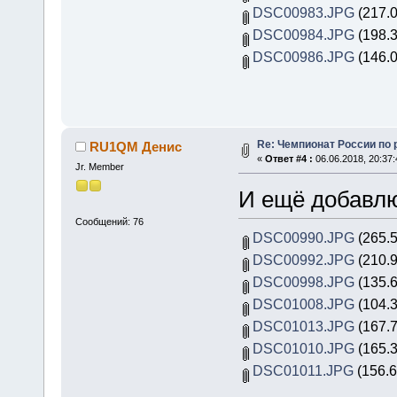
DSC00983.JPG
(217.0
DSC00984.JPG
(198.3
DSC00986.JPG
(146.0
Re: Чемпионат России по 
RU1QM Денис
«
Ответ #4 :
06.06.2018, 20:37:
Jr. Member
И ещё добавлю
Сообщений: 76
DSC00990.JPG
(265.5
DSC00992.JPG
(210.9
DSC00998.JPG
(135.6
DSC01008.JPG
(104.3
DSC01013.JPG
(167.7
DSC01010.JPG
(165.3
DSC01011.JPG
(156.6