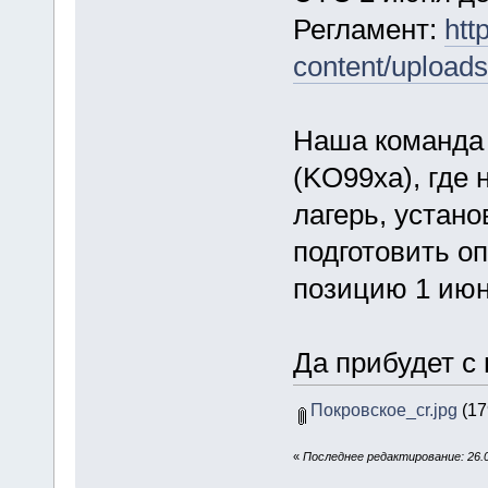
Регламент:
htt
content/upload
Наша команда 
(KO99xa), где
лагерь, устан
подготовить о
позицию 1 июн
Да прибудет с
Покровское_cr.jpg
(17
«
Последнее редактирование: 26.