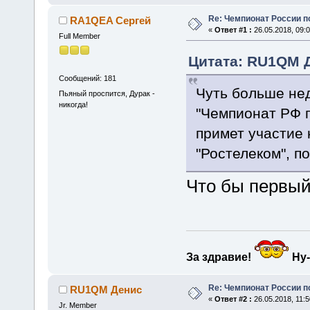
Re: Чемпионат России п
RA1QEA Сергей
«
Ответ #1 :
26.05.2018, 09:0
Full Member
Цитата: RU1QM Де
Сообщений: 181
Чуть больше не
Пьяный проспится, Дурак -
никогда!
"Чемпионат РФ п
примет участие
"Ростелеком", п
Что бы первый 
За здравие!
Ну-
Re: Чемпионат России п
RU1QM Денис
«
Ответ #2 :
26.05.2018, 11:5
Jr. Member