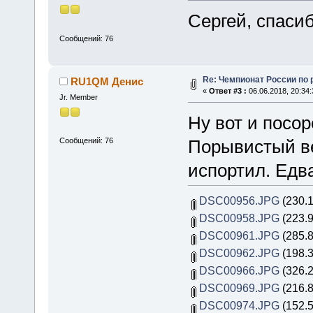
Сергей, спасиб
Сообщений: 76
Re: Чемпионат России по 
RU1QM Денис
«
Ответ #3 :
06.06.2018, 20:34:
Jr. Member
Ну вот и посо
Сообщений: 76
Порывистый ве
испортил. Едв
DSC00956.JPG
(230.1
DSC00958.JPG
(223.9
DSC00961.JPG
(285.8
DSC00962.JPG
(198.3
DSC00966.JPG
(326.2
DSC00969.JPG
(216.8
DSC00974.JPG
(152.5