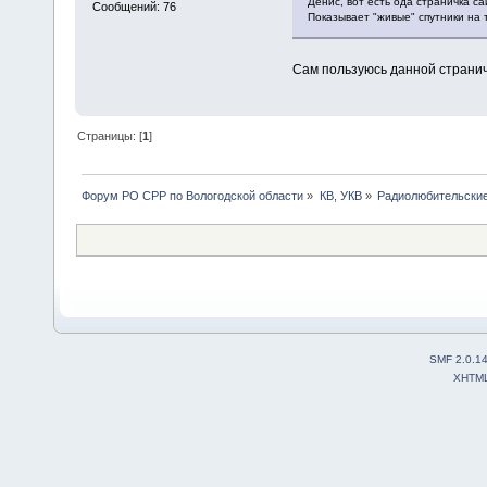
Денис, вот есть ода страничка с
Сообщений: 76
Показывает "живые" спутники на 
Сам пользуюсь данной странич
Страницы: [
1
]
Форум РО СРР по Вологодской области
»
КВ, УКВ
»
Радиолюбительские
SMF 2.0.1
XHTM