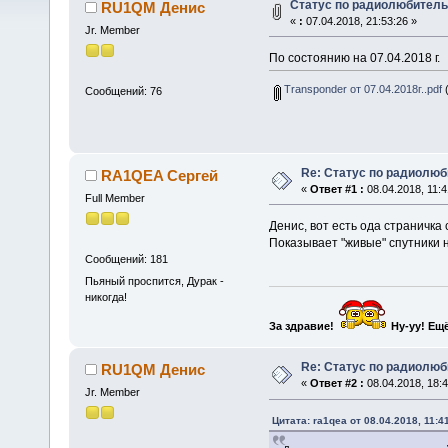
Статус по радиолюбитель
RU1QM Денис
«
:
07.04.2018, 21:53:26 »
Jr. Member
По состоянию на 07.04.2018 г.
Transponder от 07.04.2018г..pdf
(
Сообщений: 76
Re: Статус по радиолю
RA1QEA Сергей
«
Ответ #1 :
08.04.2018, 11:4
Full Member
Денис, вот есть ода страничка 
Показывает "живые" спутники н
Сообщений: 181
Пьяный проспится, Дурак -
никогда!
За здравие!
Ну-уу!
Ещё
Re: Статус по радиолю
RU1QM Денис
«
Ответ #2 :
08.04.2018, 18:4
Jr. Member
Цитата: ra1qea от 08.04.2018, 11:4