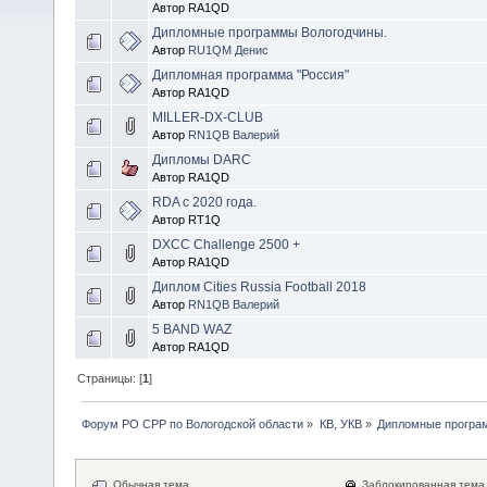
Автор RA1QD
Дипломные программы Вологодчины.
Автор
RU1QM Денис
Дипломная программа "Россия"
Автор RA1QD
MILLER-DX-CLUB
Автор
RN1QB Валерий
Дипломы DARC
Автор RA1QD
RDA c 2020 года.
Автор RT1Q
DXCC Challenge 2500 +
Автор RA1QD
Диплом Cities Russia Football 2018
Автор
RN1QB Валерий
5 BAND WAZ
Автор RA1QD
Страницы: [
1
]
Форум РО СРР по Вологодской области
»
КВ, УКВ
»
Дипломные програ
Обычная тема
Заблокированная тема