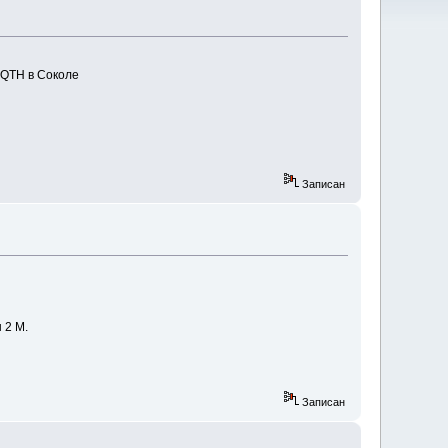
 QTH в Соколе
Записан
 2 М.
Записан