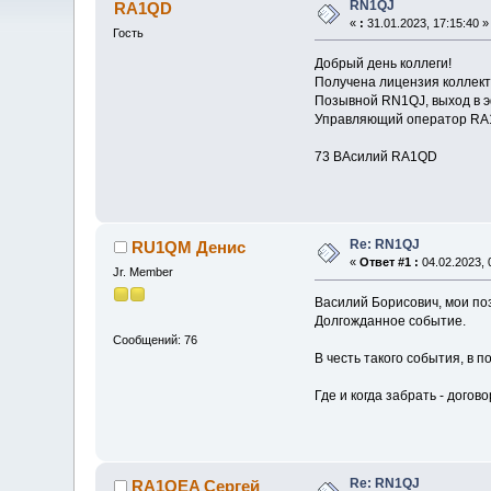
RN1QJ
RA1QD
«
:
31.01.2023, 17:15:40 »
Гость
Добрый день коллеги!
Получена лицензия коллект
Позывной RN1QJ, выход в э
Управляющий оператор R
73 ВАсилий RA1QD
Re: RN1QJ
RU1QM Денис
«
Ответ #1 :
04.02.2023, 
Jr. Member
Василий Борисович, мои по
Долгожданное событие.
Сообщений: 76
В честь такого события, в 
Где и когда забрать - догов
Re: RN1QJ
RA1QEA Сергей