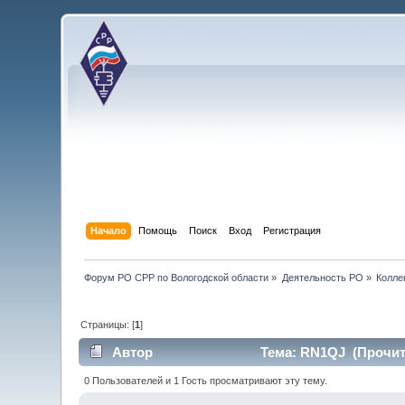
Начало
Помощь
Поиск
Вход
Регистрация
Форум РО СРР по Вологодской области
»
Деятельность РО
»
Колле
Страницы: [
1
]
Автор
Тема: RN1QJ (Прочита
0 Пользователей и 1 Гость просматривают эту тему.