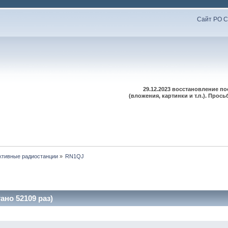
Сайт РО С
29.12.2023 восстановление п
(вложения, картинки и т.п.). Про
ктивные радиостанции
»
RN1QJ
но 52109 раз)