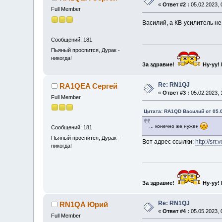
«
Ответ #2 :
05.02.2023, 
Full Member
Василий, а КВ-усилитель н
Сообщений: 181
Пьяный проспится, Дурак -
никогда!
За здравие!
Ну-уу!
Re: RN1QJ
RA1QEA Сергей
«
Ответ #3 :
05.02.2023, 
Full Member
Цитата: RA1QD Василий от 05.0
... конечно же нужен
Сообщений: 181
Пьяный проспится, Дурак -
Вот адрес ссылки:
http://sr
никогда!
За здравие!
Ну-уу!
Re: RN1QJ
RN1QA Юрий
«
Ответ #4 :
05.05.2023, 
Full Member