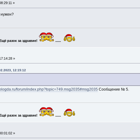
08:29:11 »
е нужен?
Ещё разок за здравие!
......
17:14:28 »
2.2023, 12:15:12
r.vologda.ru/forum/index.php?topic=749.msg2035#msg2035
Сообщение № 5.
Ещё разок за здравие!
......
00:01:02 »