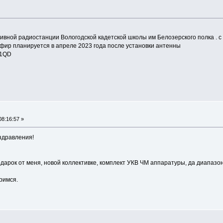
ивной радиостанции Вологодской кадетской школы им Белозерского полка . с
фир планируется в апреле 2023 года после установки антенны
A1QD
08:16:57 »
здравления!
подарок от меня, новой коллективке, комплект УКВ ЧМ аппаратуры, да диапазон
оримся.