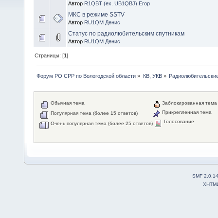
Автор
R1QBT (ex. UB1QBJ) Егор
МКС в режиме SSTV
Автор
RU1QM Денис
Статус по радиолюбительским спутникам
Автор
RU1QM Денис
Страницы: [
1
]
Форум РО СРР по Вологодской области
»
КВ, УКВ
»
Радиолюбительские
Обычная тема
Заблокированная тема
Прикрепленная тема
Популярная тема (более 15 ответов)
Голосование
Очень популярная тема (более 25 ответов)
SMF 2.0.1
XHTM