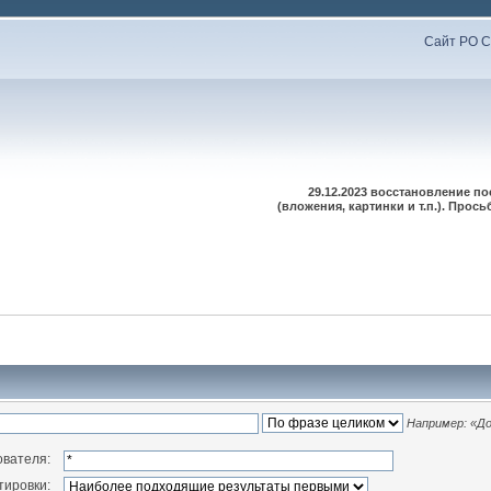
Сайт РО С
29.12.2023 восстановление п
(вложения, картинки и т.п.). Про
Например:
«До
ователя:
тировки: