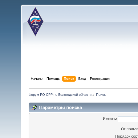
Начало
Помощь
Поиск
Вход
Регистрация
Форум РО СРР по Вологодской области
»
Поиск
Параметры поиска
Искать:
От польз
Порядок сор