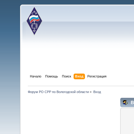
Начало
Помощь
Поиск
Вход
Регистрация
Форум РО СРР по Вологодской области
»
Вход
В