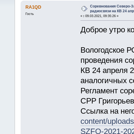
Соревнования Северо-За
RA1QD
радиосвязи на КВ 24 апр
Гость
«
:
09.03.2021, 09:35:26 »
Доброе утро ко
Вологодское Р
проведения со
КВ 24 апреля 
аналогичных 
Регламент сор
СРР Григорьев
Ссылка на нег
content/upload
SZFO-2021-202