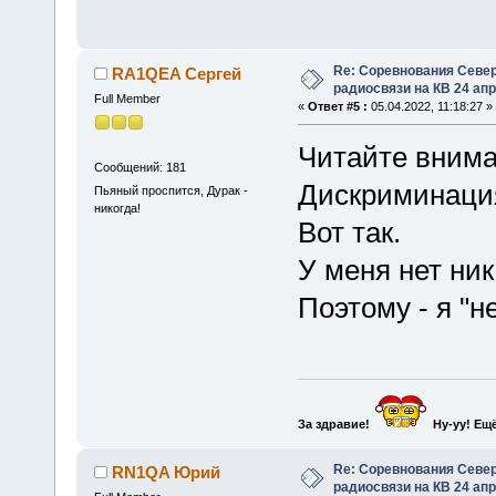
Re: Соревнования Север
RA1QEA Сергей
радиосвязи на КВ 24 апр
Full Member
«
Ответ #5 :
05.04.2022, 11:18:27 »
Читайте внима
Сообщений: 181
Дискриминация
Пьяный проспится, Дурак -
никогда!
Вот так.
У меня нет ник
Поэтому - я "н
За здравие!
Ну-уу!
Ещё
Re: Соревнования Север
RN1QA Юрий
радиосвязи на КВ 24 апр