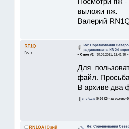
Посмотри пж -
выложи пж.
Валерий RN1
Re: Соревнования Северо-
RT1Q
радиосвязи на КВ 24 апрел
Гость
«
Ответ #2 :
30.03.2021, 12:41:38 »
Для пользова
файл. Просьба
В архиве два фа
srrcfo.zip
(9.56 КБ - загружено 6
Re: Соревнования Север
RN1QA Юрий