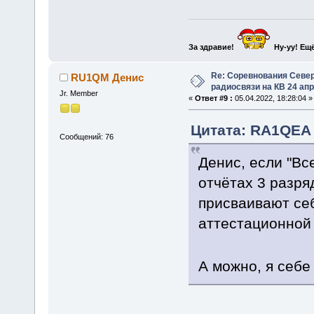
За здравие!
Ну-уу!
Ещё
Re: Соревнования Север
RU1QM Денис
радиосвязи на КВ 24 апр
Jr. Member
«
Ответ #9 :
05.04.2022, 18:28:04 »
Цитата: RA1QEA С
Сообщений: 76
Денис, если "Все
отчётах 3 разряд
присваивают се
аттестационной
А можно, я се