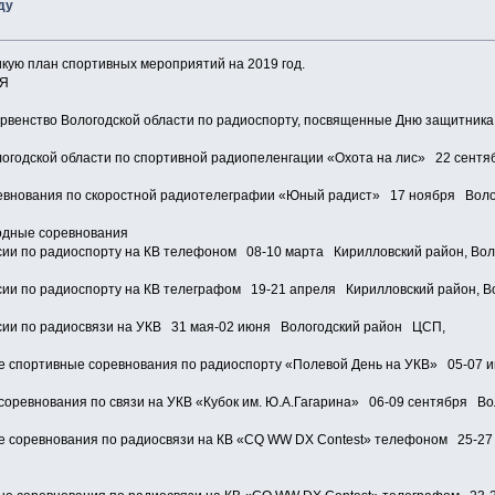
ду
икую план спортивных мероприятий на 2019 год.
1Я
ервенство Вологодской области по радиоспорту, посвященные Дню защитни
логодской области по спортивной радиопеленгации «Охота на лис» 22 сен
евнования по скоростной радиотелеграфии «Юный радист» 17 ноября Вол
одные соревнования
сии по радиоспорту на КВ телефоном 08-10 марта Кирилловский район, Во
сии по радиоспорту на КВ телеграфом 19-21 апреля Кирилловский район, В
сии по радиосвязи на УКВ 31 мая-02 июня Вологодский район ЦСП,
 спортивные соревнования по радиоспорту «Полевой День на УКВ» 05-07
соревнования по связи на УКВ «Кубок им. Ю.А.Гагарина» 06-09 сентября В
 соревнования по радиосвязи на КВ «CQ WW DX Contest» телефоном 25-27 