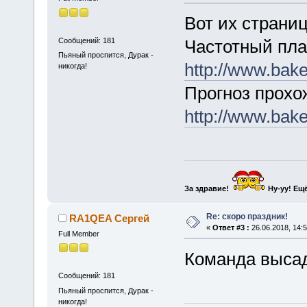
Вот их страниц
Сообщений: 181
Частотный пла
Пьяный проспится, Дурак -
http://www.bake
никогда!
Прогноз прохо
http://www.bake
За здравие!
Ну-уу!
Ещё
Re: скоро праздник!
RA1QEA Сергей
«
Ответ #3 :
26.06.2018, 14:5
Full Member
Команда высад
Сообщений: 181
Пьяный проспится, Дурак -
никогда!