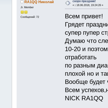
скоро праздник!
RA1QQ Николай
«
:
18.06.2018, 19:24:26 »
Jr. Member
Всем привет!
Сообщений: 72
Грядет праздн
супер пупер стр
Думаю что сле
10-20 и поэто
отработать
по разным диа
плохой но и т
Вообще будет ч
Всем успехов,
NICK RA1QQ