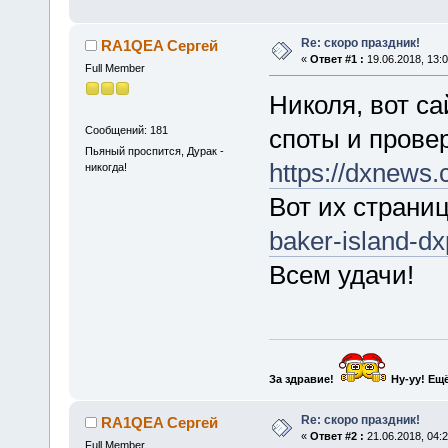
Re: скоро праздник!
RA1QEA Сергей
«
Ответ #1 :
19.06.2018, 13:0
Full Member
Николя, вот са
Сообщений: 181
споты и прове
Пьяный проспится, Дурак -
https://dxnews.
никогда!
Вот их страниц
baker-island-dx
Всем удачи!
За здравие!
Ну-уу!
Ещё
Re: скоро праздник!
RA1QEA Сергей
«
Ответ #2 :
21.06.2018, 04:2
Full Member