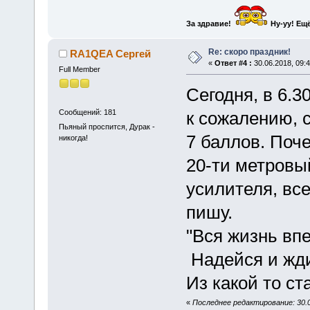
За здравие!
Ну-уу!
Ещё
Re: скоро праздник!
RA1QEA Сергей
«
Ответ #4 :
30.06.2018, 09:4
Full Member
Сегодня, в 6.3
Сообщений: 181
к сожалению, с
Пьяный проспится, Дурак -
7 баллов. Поч
никогда!
20-ти метровый
усилителя, всег
пишу.
"Вся жизнь вп
Надейся и жди 
Из какой то ст
«
Последнее редактирование: 30.0