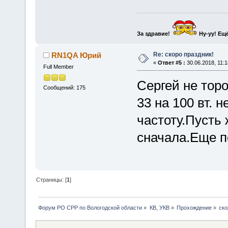
За здравие!
Ну-уу!
Ещё
Re: скоро праздник!
RN1QA Юрий
«
Ответ #5 :
30.06.2018, 11:1
Full Member
Сергей не тор
Сообщений: 175
33 на 100 вт. 
частоту.Пусть
сначала.Еще п
Страницы: [
1
]
Форум РО СРР по Вологодской области
»
КВ, УКВ
»
Прохождение
»
ско