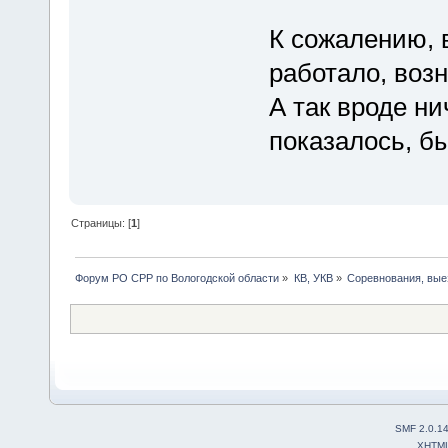
К сожалению, 
работало, воз
А так вроде ни
показалось, б
Страницы: [
1
]
Форум РО СРР по Вологодской области
»
КВ, УКВ
»
Соревнования, вые
SMF 2.0.1
XHTM