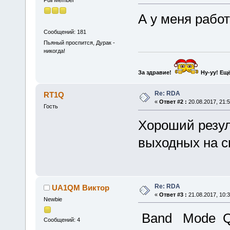
Full Member
А у меня работ
Сообщений: 181
Пьяный проспится, Дурак -
никогда!
За здравие!
Ну-уу!
Ещё
Re: RDA
RT1Q
«
Ответ #2 :
20.08.2017, 21:5
Гость
Хороший резул
выходных на с
Re: RDA
UA1QM Виктор
«
Ответ #3 :
21.08.2017, 10:3
Newbie
Band Mode 
Сообщений: 4