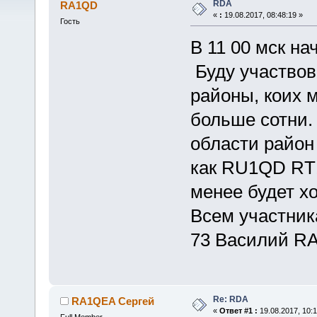
RDA
RA1QD
«
:
19.08.2017, 08:48:19 »
Гость
В 11 00 мск н
Буду участвов
районы, коих м
больше сотни.
области район
как RU1QD RT
менее будет х
Всем участник
73 Василий R
Re: RDA
RA1QEA Сергей
«
Ответ #1 :
19.08.2017, 10:1