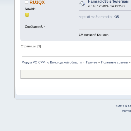
Hamradio35 в Телеграм
RU1QX
«
:
16.12.2024, 14:49:29 »
Newbie
https://t.me/hamradio_r35
Сообщений: 4
73! Алексей Кощеев
Страницы: [
1
]
Форум РО СРР по Вологодской области
»
Прочее
»
Полезные ссылки
»
SMF 2.0.1
XHTM