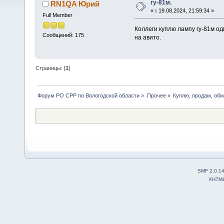
гу-81м.
RN1QA Юрий
«
:
19.08.2024, 21:59:34 »
Full Member
Коллеги куплю лампу гу-81м од
Сообщений: 175
на авито.
Страницы: [
1
]
Форум РО СРР по Вологодской области
»
Прочее
»
Куплю, продам, об
SMF 2.0.1
XHTM