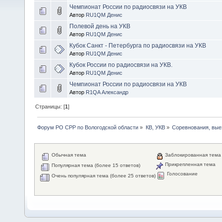
Чемпионат России по радиосвязи на УКВ
Автор
RU1QM Денис
Полевой день на УКВ
Автор
RU1QM Денис
Кубок Санкт - Петербурга по радиосвязи на УКВ
Автор
RU1QM Денис
Кубок России по радиосвязи на УКВ.
Автор
RU1QM Денис
Чемпионат России по радиосвязи на УКВ
Автор
R1QA Александр
Страницы: [
1
]
Форум РО СРР по Вологодской области
»
КВ, УКВ
»
Соревнования, вые
Обычная тема
Заблокированная тема
Прикрепленная тема
Популярная тема (более 15 ответов)
Голосование
Очень популярная тема (более 25 ответов)