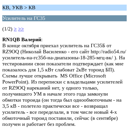
КВ, УКВ > КВ
Усилитель на ГС35
(1/2)
>
>>
RN1QB Валерий
:
В конце октября приехал усилитель на ГС35Б от
RZ9OQ (Николай Василенко - его сайт http://radio54.ru/
усилитель-на-гс35б-на-диапазоны-18-285-мгц-вк/ ). На
тестировании свои показатели подтверждает (как мне
показалось для 1,5 кВт слабоват 2кВт тороид БП).
Схемы лучше открывать MS Office (Microsoft
PowerPoint). Из переписки с владельцами усилителей
от RZ9OQ нареканий нет, у одного только,
получившего УМ в начале этого года замкнули
обмотки тороида (он тогда был однообмоточным - на
3,5 кВ - полетело практически все - возвращал
усилитель - все переделали, в том числе новый 4-х
обмоточный тороид поставили, сейчас (в сентябре)
получен и работает без проблем.