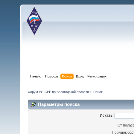
Начало
Помощь
Поиск
Вход
Регистрация
Форум РО СРР по Вологодской области
»
Поиск
Параметры поиска
Искать:
От польз
Порядок сор