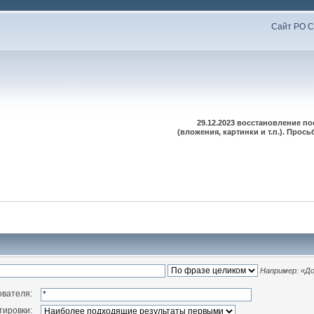
Сайт РО С
29.12.2023 восстановление п
(вложения, картинки и т.п.). Про
Например:
«До
ователя:
тировки: