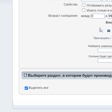
Свойства:
Отображать резу
Искать только в 
Возраст сообщения:
между
и
Виз
Прослушать
/
Наберите символы,
Сколько будет дес
Выберите раздел, в котором будет производ
Выделить все