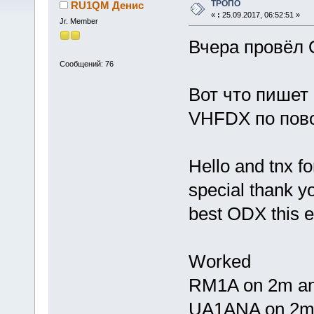
ТРОПО
RU1QM Денис
«
:
25.09.2017, 06:52:51 »
Jr. Member
Вчера провёл 
Сообщений: 76
Вот что пишет
VHFDX по пово
Hello and tnx f
special thank
best ODX this 
Worked
RM1A on 2m a
UA1ANA on 2m