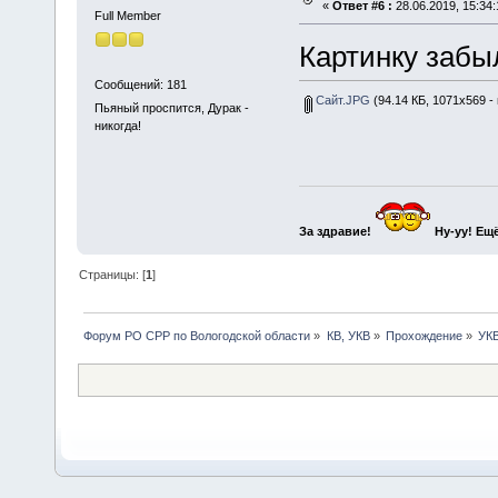
«
Ответ #6 :
28.06.2019, 15:34:
Full Member
Картинку забы
Сообщений: 181
Сайт.JPG
(94.14 КБ, 1071x569 -
Пьяный проспится, Дурак -
никогда!
За здравие!
Ну-уу!
Ещё
Страницы: [
1
]
Форум РО СРР по Вологодской области
»
КВ, УКВ
»
Прохождение
»
УК