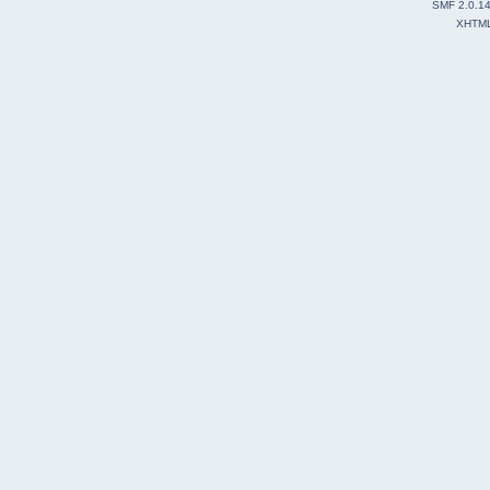
SMF 2.0.1
XHTM