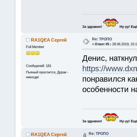
За здравие!
Ну-уу!
Ещё
Re: ТРОПО
RA1QEA Сергей
«
Ответ #5 :
28.06.2019, 15:1
Full Member
Денис, наткнул
Сообщений: 181
https://www.dx
Пьяный проспится, Дурак -
понравился ка
никогда!
особенности н
За здравие!
Ну-уу!
Ещё
Re: ТРОПО
RA1QEA Сергей