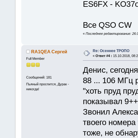
ES6FX - KO37
Все QSO CW
«
Последнее редактирование: 26.
Re: Осеннее ТРОПО
RA1QEA Сергей
«
Ответ #4 :
15.10.2018, 08:2
Full Member
Денис, сегодн
Сообщений: 181
88 ... 106 МГц
Пьяный проспится, Дурак -
"хоть пруд пру
никогда!
показывал 9++
Звонил Алекса
твоего номера 
тоже, не обнар