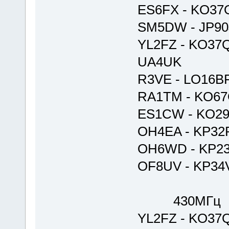
ES6FX - KO3
SM5DW - JP90
YL2FZ - KO37Q
UA4UK
R3VE - LO16B
RA1TM - KO6
ES1CW - KO2
OH4EA - KP32
OH6WD - KP2
OF8UV - KP34
430МГц
YL2FZ - KO37Q