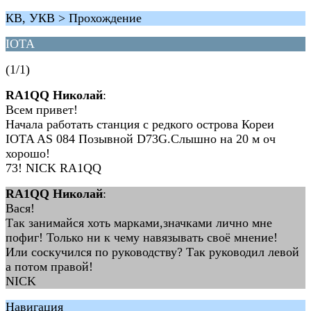
КВ, УКВ > Прохождение
IOTA
(1/1)
RA1QQ Николай
:
Всем привет!
Начала работать станция с редкого острова Кореи
IOTA AS 084 Позывной D73G.Слышно на 20 м оч
хорошо!
73! NICK RA1QQ
RA1QQ Николай
:
Вася!
Так занимайся хоть марками,значками лично мне
пофиг! Только ни к чему навязывать своё мнение!
Или соскучился по руководству? Так руководил левой
а потом правой!
NICK
Навигация