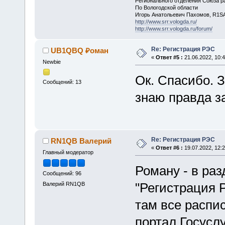
Регионального отделения Союза р
По Вологодской области
Игорь Анатольевич Пахомов, R1SA
http://www.srr.vologda.ru/
http://www.srr.vologda.ru/forum/
Re: Регистрация РЭС
UB1QBQ ₽оман
«
Ответ #5 :
21.06.2022, 10:4
Newbie
Ок. Спасибо. 
Сообщений: 13
знаю правда з
Re: Регистрация РЭС
RN1QB Валерий
«
Ответ #6 :
19.07.2022, 12:2
Главный модератор
Роману - в раз
Сообщений: 96
"Регистрация 
Валерий RN1QB
там все распис
портал Госуслу