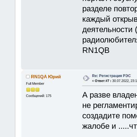
разделе повто
каждый открыв
деятельности 
радиолюбител
RN1QB
Re: Регистрация РЭС
RN1QA Юрий
«
Ответ #7 :
30.07.2022, 23:1
Full Member
А разве влад
Сообщений: 175
не регламенти
создадите пом
жалобе и .....