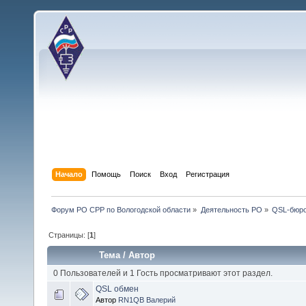
Начало
Помощь
Поиск
Вход
Регистрация
Форум РО СРР по Вологодской области
»
Деятельность РО
»
QSL-бюр
Страницы: [
1
]
Тема
/
Автор
0 Пользователей и 1 Гость просматривают этот раздел.
QSL обмен
Автор
RN1QB Валерий