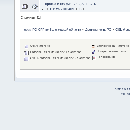
Отправка и получение QSL почты
Автор
R1QA Александр
«
1
2
»
Страницы: [
1
]
Форум РО СРР по Вологодской области
»
Деятельность РО
»
QSL-бюр
Обычная тема
Заблокированная тема
Прикрепленная тема
Популярная тема (более 15 ответов)
Голосование
Очень популярная тема (более 25 ответов)
SMF 2.0.1
XHTM