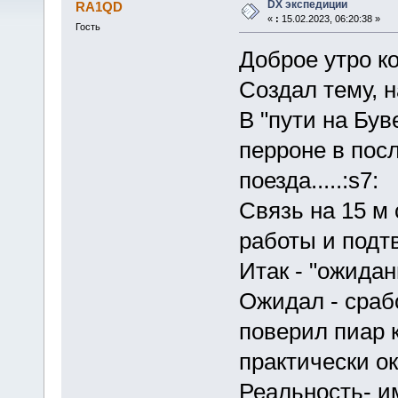
DX экспедиции
RA1QD
«
:
15.02.2023, 06:20:38 »
Гость
Доброе утро ко
Создал тему, н
В "пути на Був
перроне в пос
поезда.....:s7:
Связь на 15 м
работы и подтв
Итак - "ожидан
Ожидал - срабо
поверил пиар 
практически ок
Реальность- и