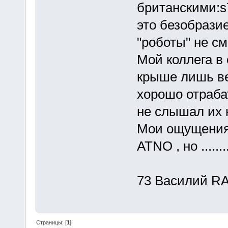
британскими:s7
это безобразие
"роботы" не см
Мой коллега в
крыше лишь ве
хорошо отраб
не слышал их н
Мои ощущения 
ATNO , но .......
73 Василий R
Страницы: [
1
]