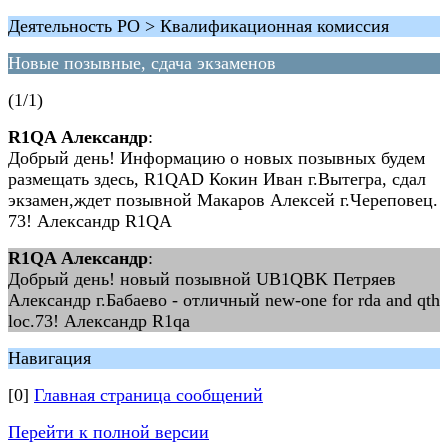
Деятельность РО > Квалификационная комиссия
Новые позывные, сдача экзаменов
(1/1)
R1QA Александр
:
Добрый день! Информацию о новых позывных будем
размещать здесь, R1QAD Кокин Иван г.Вытегра, сдал
экзамен,ждет позывной Макаров Алексей г.Череповец.
73! Александр R1QA
R1QA Александр
:
Добрый день! новый позывной UB1QBK Петряев
Александр г.Бабаево - отличный new-one for rda and qth
loc.73! Александр R1qa
Навигация
[0]
Главная страница сообщений
Перейти к полной версии