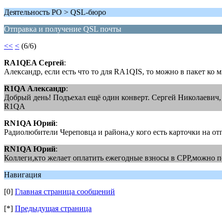
Деятельность РО > QSL-бюро
Отправка и получение QSL почты
<<
<
(6/6)
RA1QEA Сергей
:
Александр, если есть что то для RA1QIS, то можно в пакет ко 
R1QA Александр
:
Добрый день! Подъехал ещё один конверт. Сергей Николаевич, 
R1QA
RN1QA Юрий
:
Радиолюбители Череповца и района,у кого есть карточки на от
RN1QA Юрий
:
Коллеги,кто желает оплатить ежегодные взносы в СРР,можно п
Навигация
[0]
Главная страница сообщений
[*]
Предыдущая страница