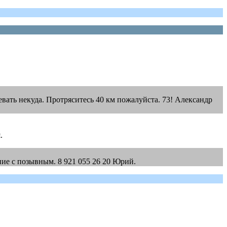
вать некуда. Протряситесь 40 км пожалуйста. 73! Александр
.
ие с позывным. 8 921 055 26 20 Юрий.