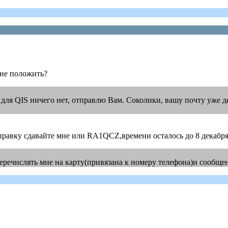
мне положить?
для QIS ничего нет, отправлю Вам. Соколики, вашу почту уже де
правку сдавайте мне или RA1QCZ,времени осталось до 8 декабря
еречислять мне на карту(привязана к номеру телефона)и сообщен