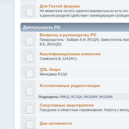
Для Гостей форума
Не можете\не хотите зарегистрироваться,но есть что
в данном разделе! (действует премодерация сообще
Деятельность РО
Вопросы к руководству РО
Председатель - Хайдин А.И. (R1QA). Заместитель пр
В.Б. (RA1QD)
Квалификационная комиссия
Семёнов Б.В. (UA1RC)
QSL-бюро
Менеджер R1QA
Коллективные радиостанции
Подразделы
:
RM1Q
,
RC1QA
,
RK1QWX
,
RK1QWA
Спортивные мероприятия
Городские и областные соревнования. Работа с моло
Дни активности