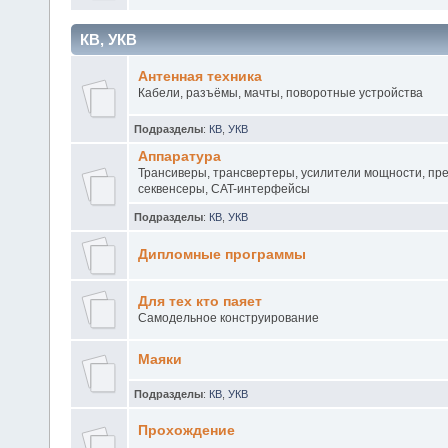
КВ, УКВ
Антенная техника
Кабели, разъёмы, мачты, поворотные устройства
Подразделы
:
КВ
,
УКВ
Аппаратура
Трансиверы, трансвертеры, усилители мощности, пр
секвенсеры, CAT-интерфейсы
Подразделы
:
КВ
,
УКВ
Дипломные программы
Для тех кто паяет
Самодельное конструирование
Маяки
Подразделы
:
КВ
,
УКВ
Прохождение