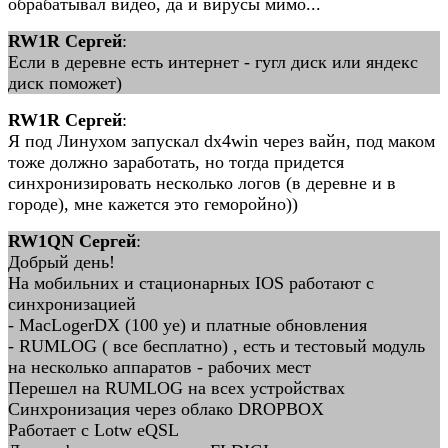
обрабатывал видео, да и вирусы мимо...
RW1R Сергей
:
Если в деревне есть интернет - гугл диск или яндекс
диск поможет)
RW1R Сергей
:
Я под Линухом запускал dx4win через вайн, под маком
тоже должно заработать, но тогда придется
синхронизировать несколько логов (в деревне и в
городе), мне кажется это геморойно))
RW1QN Сергей
:
Добрый день!
На мобильних и стационарных IOS работают с
синхронизацией
- MacLogerDX (100 уе) и платные обновления
- RUMLOG ( все бесплатно) , есть и тестовый модуль
на несколько аппаратов - рабочих мест
Перешел на RUMLOG на всех устройствах
Синхронизация через облако DROPBOX
Работает с Lotw eQSL