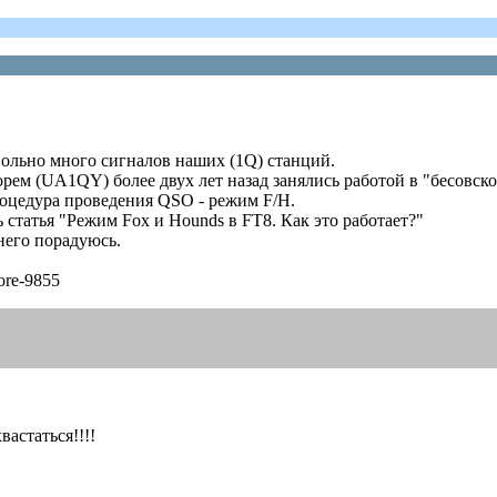
вольно много сигналов наших (1Q) станций.
орем (UA1QY) более двух лет назад занялись работой в "бесовско
оцедура проведения QSO - режим F/H.
статья "Режим Fox и Hounds в FT8. Как это работает?"
него порадуюсь.
more-9855
вастаться!!!!