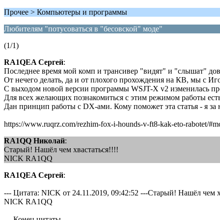
Прочее > Компьютеры и программы
Любителям "потусоваться в "бесовской" моде"
(1/1)
RA1QEA Сергей
:
Последнее время мой комп и трансивер "видят" и "слышат" до
От нечего делать, да и от плохого прохождения на КВ, мы с Иг
С выходом новой версии программы WSJT-X v2 изменилась пр
Для всех желающих познакомиться с этим режимом работы есть 
Дан принцип работы с DX-ами. Кому поможет эта статья - я за 
https://www.ruqrz.com/rezhim-fox-i-hounds-v-ft8-kak-eto-rabotet/#
RA1QQ Николай
:
Старый! Нашёл чем хвастаться!!!!
NICK RA1QQ
RA1QEA Сергей
:
--- Цитата: NICK от 24.11.2019, 09:42:52 ---Старый! Нашёл чем х
NICK RA1QQ
--- Конец цитаты ---