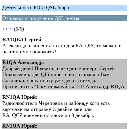
Деятельность РО > QSL-бюро
Отправка и получение QSL почты
<<
<
(6/6)
RA1QEA Сергей
:
Александр, если есть что то для RA1QIS, то можно в
пакет ко мне положить?
R1QA Александр
:
Добрый день! Подъехал ещё один конверт. Сергей
Николаевич, для QIS ничего нет, отправлю Вам.
Соколики, вашу почту уже девать некуда.
Протряситесь 40 км пожалуйста. 73! Александр R1QA
RN1QA Юрий
:
Радиолюбители Череповца и района,у кого есть
карточки на отправку сдавайте мне или
RA1QCZ,времени осталось до 8 декабря.
RN1QA Юрий
: