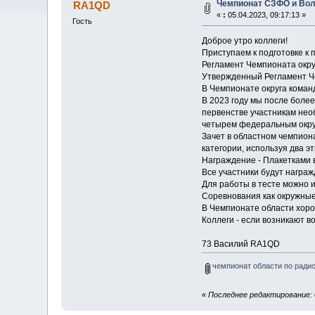
Чемпионат СЗФО и Воло
RA1QD
«
:
05.04.2023, 09:17:13 »
Гость
Доброе утро коллеги!
Приступаем к подготовке к
Регламент Чемпионата окр
Утвержденный Регламент Ч
В Чемпионате округа коман
В 2023 году мы после боле
первенстве участникам необ
четырем федеральным округа
Зачет в областном чемпиона
категории, используя два э
Награждение - Плакетками в
Все участники будут награ
Для работы в тесте можно и
Соревнования как окружные 
В Чемпионате области хоро
Коллеги - если возникают в
73 Василий RA1QD
чемпионат области по радиос
«
Последнее редактирование: 