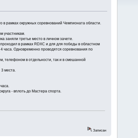
го в рамках окружных соревнований Чемпионата области.
м участникам.
ка заняли третье место в личном зачете.
 проходил в рамках RDXC и для для победы в областном
т 4 часа. Одновременно проводятся соревнования по
ом, телефоном в отдельности, так и в смешанной
 3 места.
часа.
руга - вплоть до Мастера спорта.
Записан