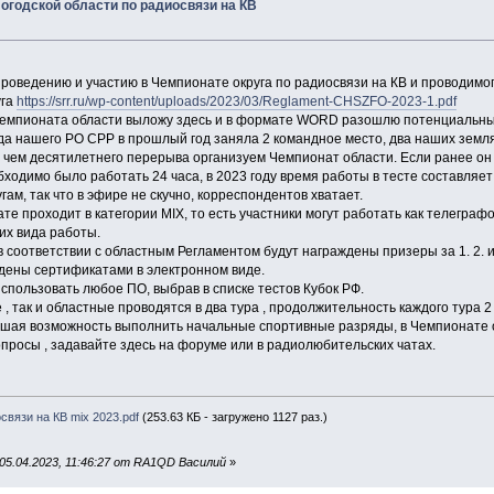
годской области по радиосвязи на КВ
 проведению и участию в Чемпионате округа по радиосвязи на КВ и проводимо
уга
https://srr.ru/wp-content/uploads/2023/03/Reglament-CHSZFO-2023-1.pdf
емпионата области выложу здесь и в формате WORD разошлю потенциальны
да нашего РО СРР в прошлый год заняла 2 командное место, два наших земля
е чем десятилетнего перерыва организуем Чемпионат области. Если ранее он
ходимо было работать 24 часа, в 2023 году время работы в тесте составляе
м, так что в эфире не скучно, корреспондентов хватает.
те проходит в категории MIX, то есть участники могут работать как телеграф
тих вида работы.
 соответствии с областным Регламентом будут награждены призеры за 1. 2. и
ждены сертификатами в электронном виде.
спользовать любое ПО, выбрав в списке тестов Кубок РФ.
, так и областные проводятся в два тура , продолжительность каждого тура 2 
шая возможность выполнить начальные спортивные разряды, в Чемпионате ок
опросы , задавайте здесь на форуме или в радиолюбительских чатах.
вязи на КВ mix 2023.pdf
(253.63 КБ - загружено 1127 раз.)
05.04.2023, 11:46:27 от RA1QD Василий
»