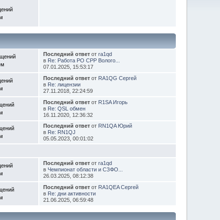
щений
ем
Последний ответ
от
ra1qd
бщений
в
Re: Работа РО СРР Волого...
ем
07.01.2025, 15:53:17
Последний ответ
от
RA1QG Сергей
щений
в
Re: лицензии
ем
27.11.2018, 22:24:59
Последний ответ
от
R1SA Игорь
щений
в
Re: QSL обмен
ем
16.11.2020, 12:36:32
Последний ответ
от
RN1QA Юрий
щений
в
Re: RN1QJ
ем
05.05.2023, 00:01:02
Последний ответ
от
ra1qd
щений
в
Чемпионат области и СЗФО...
ем
26.03.2025, 08:12:38
Последний ответ
от
RA1QEA Сергей
щений
в
Re: дни активности
ем
21.06.2025, 06:59:48