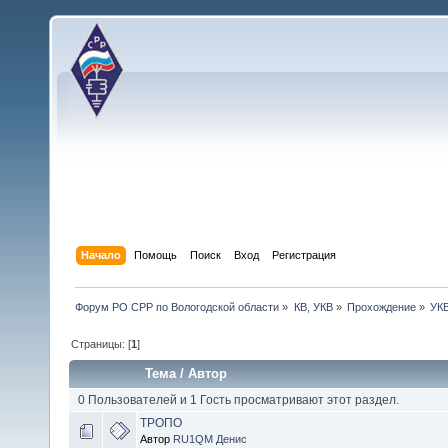
Начало
Помощь
Поиск
Вход
Регистрация
Форум РО СРР по Вологодской области
»
КВ, УКВ
»
Прохождение
»
УК
Страницы: [
1
]
Тема
/
Автор
0 Пользователей и 1 Гость просматривают этот раздел.
ТРОПО
Автор
RU1QM Денис