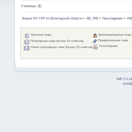
Страницы: [
1
]
Форум РО СРР по Вологодской области
»
КВ, УКВ
»
Прохождение
»
УК
Обычная тема
Заблокированная тема
Прикрепленная тема
Популярная тема (более 15 ответов)
Голосование
Очень популярная тема (более 25 ответов)
SMF 2.0.1
XHTM