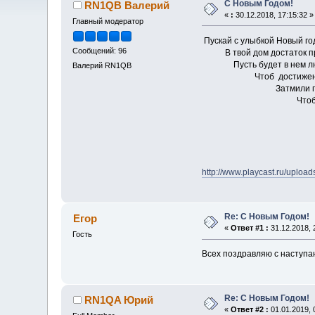
С Новым Годом!
RN1QB Валерий
«
:
30.12.2018, 17:15:32 »
Главный модератор
Пускай с улыбкой Новый го
Сообщений: 96
В твой дом достаток пр
Пусть будет в нем люб
Валерий RN1QB
Чтоб достижения 
Затмили горесть
Чтоб были радо
И чтобы Вам 
Пусть будут 
Добро, гар
73!!!
http://www.playcast.ru/uploa
Re: С Новым Годом!
Егор
«
Ответ #1 :
31.12.2018, 
Гость
Всех поздравляю с наступа
Re: С Новым Годом!
RN1QA Юрий
«
Ответ #2 :
01.01.2019, 