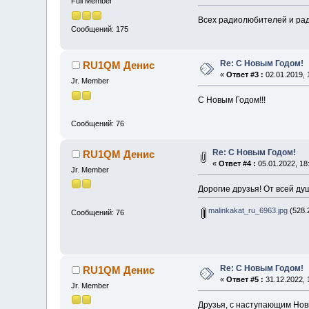
Full Member
Всех радиолюбителей и р
Сообщений: 175
Re: С Новым Годом!
RU1QM Денис
«
Ответ #3 :
02.01.2019, 
Jr. Member
С Новым Годом!!!
Сообщений: 76
Re: С Новым Годом!
RU1QM Денис
«
Ответ #4 :
05.01.2022, 18
Jr. Member
Дорогие друзья! От всей ду
malinkakat_ru_6963.jpg
(528.
Сообщений: 76
Re: С Новым Годом!
RU1QM Денис
«
Ответ #5 :
31.12.2022, 
Jr. Member
Друзья, с наступающим Нов