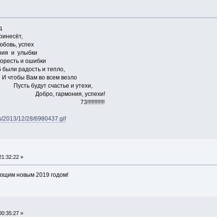
д
инесёт,
овь, успех
и улыбки
 и ошибки
сть и тепло,
во всем везло
счастье и утехи,
мония, успехи!
!!!!!!!!!
ds/2013/12/28/6980437.gif
21:32:22 »
ющим новым 2019 годом!
00:35:27 »