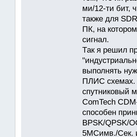
ми/12-ти бит, 
также для SD
ПК, на которо
сигнал.
Так я решил п
"индустриальн
выполнять нуж
ПЛИС схемах.
спутниковый 
ComTech CDM-
способен прин
BPSK/QPSK/OQ
5МСимв./Сек. 