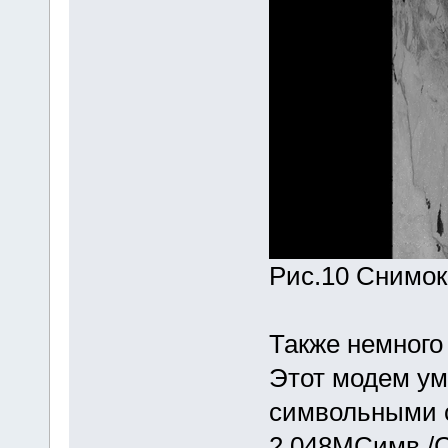
Рис.10 Снимок
Также немног
Этот модем ум
символьными с
2.048МСимв./С