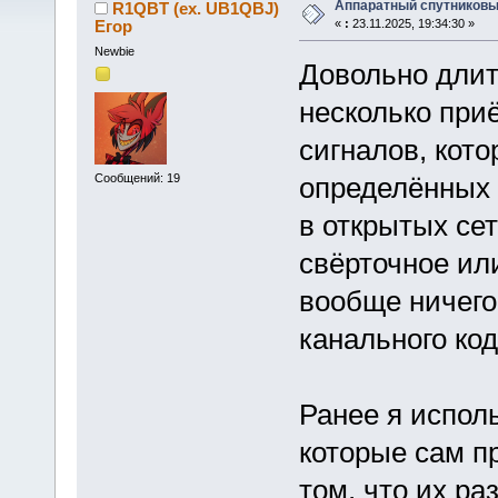
Аппаратный спутников
R1QBT (ex. UB1QBJ)
Егор
«
:
23.11.2025, 19:34:30 »
Newbie
Довольно длит
несколько при
сигналов, кото
определённых р
Сообщений: 19
в открытых се
свёрточное ил
вообще ничего
канального ко
Ранее я испол
которые сам п
том, что их ра