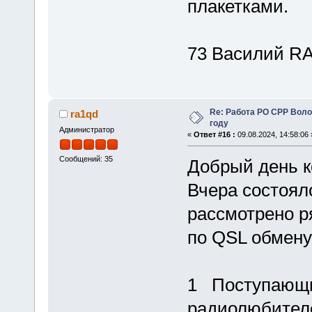
плакетками.
73 Василий R
Re: Работа РО СРР Воло
ra1qd
году
Администратор
«
Ответ #16 :
09.08.2024, 14:58:06 
Сообщений: 35
Добрый день к
Вчера состоял
рассмотрено р
по QSL обмену
1 Поступающи
радиолюбителе