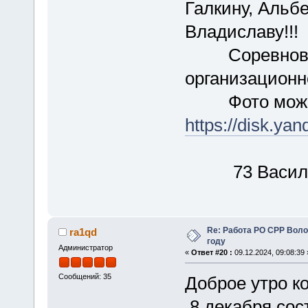
Галкину, Альбе
Владиславу!!!
Соревновани
организационно
Фото можно 
https://disk.yan
73 Васили
Re: Работа РО СРР Воло
ra1qd
году
Администратор
«
Ответ #20 :
09.12.2024, 09:08:39 
Сообщений: 35
Доброе утро ко
8 декабря сос