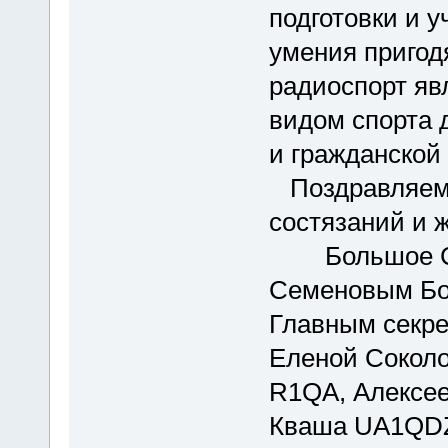
подготовки и 
умения пригод
радиоспорт яв
видом спорта 
и гражданской 
Поздравляем 
состязаний и 
Большое СПА
Семеновым Бо
Главным секре
Еленой Сокол
R1QA, Алексе
Кваша UA1QDZ