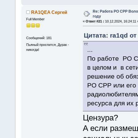
Re: Работа РО СРР Воло
RA1QEA Сергей
году
Full Member
«
Ответ #21 :
10.12.2024, 16:24:11 
Цитата: ra1qd от 
Сообщений: 181
Пьяный проспится, Дурак -
...
никогда!
По работе РО 
в целом и в сет
решение об обя
РО СРР или его
радиолюбителя
ресурса для их 
Цензура?
А если размещ