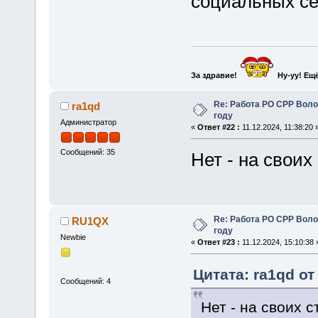
социальных се
За здравие!
Ну-уу!
Ещё
Re: Работа РО СРР Воло
ra1qd
году
Администратор
«
Ответ #22 :
11.12.2024, 11:38:20 
Сообщений: 35
Нет - на своих
Re: Работа РО СРР Воло
RU1QX
году
Newbie
«
Ответ #23 :
11.12.2024, 15:10:38 
Цитата: ra1qd от 
Сообщений: 4
Нет - на своих 