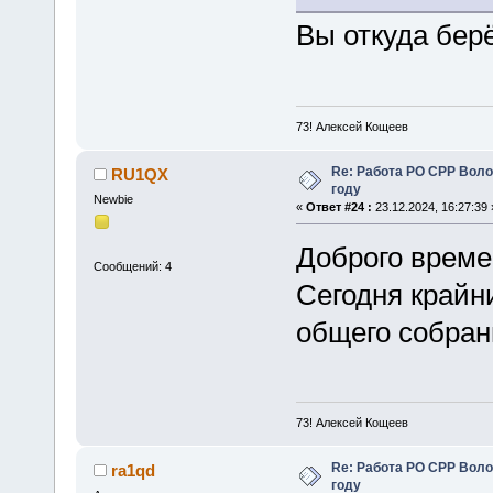
Вы откуда бер
73! Алексей Кощеев
Re: Работа РО СРР Воло
RU1QX
году
Newbie
«
Ответ #24 :
23.12.2024, 16:27:39 
Доброго време
Сообщений: 4
Сегодня крайн
общего собран
73! Алексей Кощеев
Re: Работа РО СРР Воло
ra1qd
году