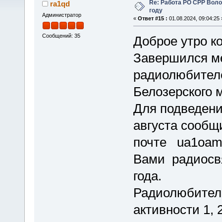
Re: Работа РО СРР Воло
ra1qd
году
Администратор
«
Ответ #15 :
01.08.2024, 09:04:25 
Сообщений: 35
Доброе утро ко
Завершился ме
радиолюбителе
Белозерского 
Для подведения
августа сообщ
почте ua1oam
Вами радиосвя
года.
Радиолюбители
активности 1, 