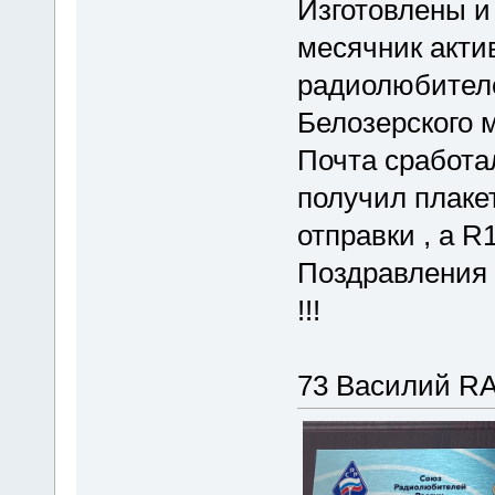
Изготовлены и
месячник акти
радиолюбителе
Белозерского 
Почта сработа
получил плаке
отправки , а R
Поздравлени
!!!
73 Василий R