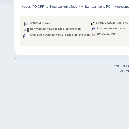
Форум РО СРР по Вологодской области
»
Деятельность РО
»
Коллекти
Обычная тема
Заблокированная тема
Прикрепленная тема
Популярная тема (более 15 ответов)
Голосование
Очень популярная тема (более 25 ответов)
SMF 2.0.1
XHTM