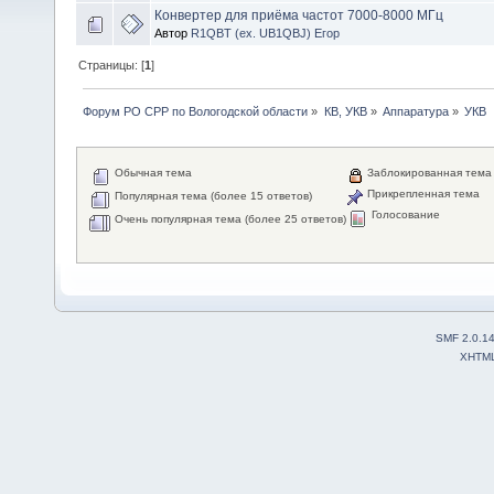
Конвертер для приёма частот 7000-8000 МГц
Автор
R1QBT (ex. UB1QBJ) Егор
Страницы: [
1
]
Форум РО СРР по Вологодской области
»
КВ, УКВ
»
Аппаратура
»
УКВ
Обычная тема
Заблокированная тема
Прикрепленная тема
Популярная тема (более 15 ответов)
Голосование
Очень популярная тема (более 25 ответов)
SMF 2.0.1
XHTM