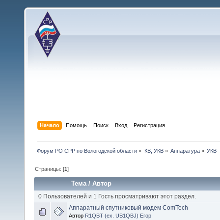
Начало
Помощь
Поиск
Вход
Регистрация
Форум РО СРР по Вологодской области
»
КВ, УКВ
»
Аппаратура
»
УКВ
Страницы: [
1
]
Тема
/
Автор
0 Пользователей и 1 Гость просматривают этот раздел.
Аппаратный спутниковый модем ComTech
Автор
R1QBT (ex. UB1QBJ) Егор