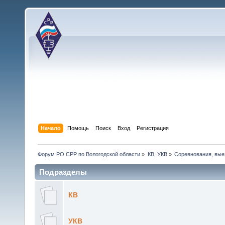
Начало
Помощь
Поиск
Вход
Регистрация
Форум РО СРР по Вологодской области
»
КВ, УКВ
»
Соревнования, вые
Подразделы
КВ
УКВ