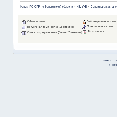
Форум РО СРР по Вологодской области
»
КВ, УКВ
»
Соревнования, вые
Обычная тема
Заблокированная тема
Прикрепленная тема
Популярная тема (более 15 ответов)
Голосование
Очень популярная тема (более 25 ответов)
SMF 2.0.1
XHTM