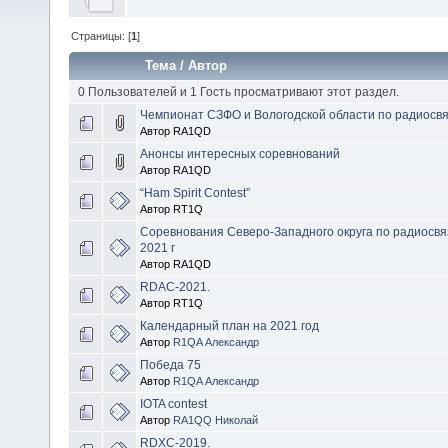
Страницы: [
1
]
Тема
/
Автор
0 Пользователей и 1 Гость просматривают этот раздел.
Чемпионат СЗФО и Вологодской области по радиосвя
Автор RA1QD
Анонсы интересных соревнований
Автор RA1QD
“Ham Spirit Contest”
Автор RT1Q
Соревнования Северо-Западного округа по радиосвя
2021 г
Автор RA1QD
RDAC-2021.
Автор RT1Q
Календарный план на 2021 год
Автор
R1QA Александр
Победа 75
Автор
R1QA Александр
IOTA contest
Автор
RA1QQ Николай
RDXC-2019.