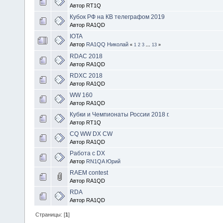
Автор RT1Q
Кубок РФ на КВ телеграфом 2019
Автор RA1QD
IOTA
Автор
RA1QQ Николай
«
1
2
3
...
13
»
RDAC 2018
Автор RA1QD
RDXC 2018
Автор RA1QD
WW 160
Автор RA1QD
Кубки и Чемпионаты России 2018 г.
Автор RT1Q
CQ WW DX CW
Автор RA1QD
Работа с DX
Автор
RN1QA Юрий
RAEM contest
Автор RA1QD
RDA
Автор RA1QD
Страницы: [
1
]