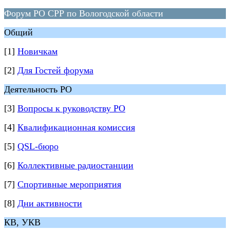
Форум РО СРР по Вологодской области
Общий
[1]
Новичкам
[2]
Для Гостей форума
Деятельность РО
[3]
Вопросы к руководству РО
[4]
Квалификационная комиссия
[5]
QSL-бюро
[6]
Коллективные радиостанции
[7]
Спортивные мероприятия
[8]
Дни активности
КВ, УКВ