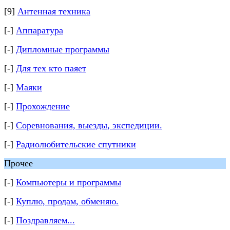
[9]
Антенная техника
[-]
Аппаратура
[-]
Дипломные программы
[-]
Для тех кто паяет
[-]
Маяки
[-]
Прохождение
[-]
Соревнования, выезды, экспедиции.
[-]
Радиолюбительские спутники
Прочее
[-]
Компьютеры и программы
[-]
Куплю, продам, обменяю.
[-]
Поздравляем...