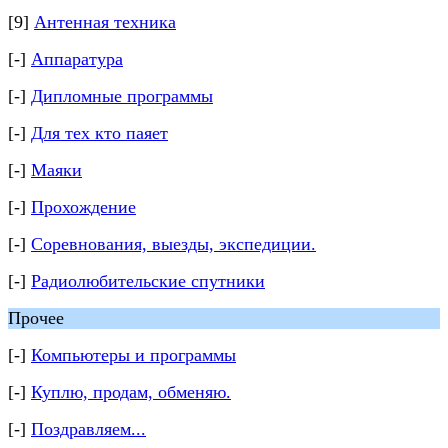
[9]
Антенная техника
[-]
Аппаратура
[-]
Дипломные программы
[-]
Для тех кто паяет
[-]
Маяки
[-]
Прохождение
[-]
Соревнования, выезды, экспедиции.
[-]
Радиолюбительские спутники
Прочее
[-]
Компьютеры и программы
[-]
Куплю, продам, обменяю.
[-]
Поздравляем...