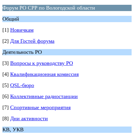
Форум РО СРР по Вологодской области
Общий
[1]
Новичкам
[2]
Для Гостей форума
Деятельность РО
[3]
Вопросы к руководству РО
[4]
Квалификационная комиссия
[5]
QSL-бюро
[6]
Коллективные радиостанции
[7]
Спортивные мероприятия
[8]
Дни активности
КВ, УКВ