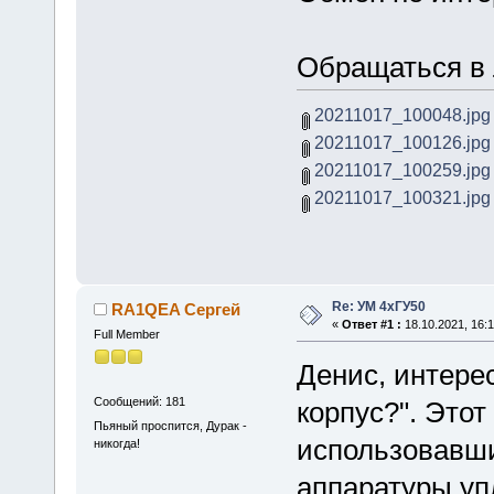
Обращаться в
20211017_100048.jpg
20211017_100126.jpg
20211017_100259.jpg
20211017_100321.jpg
Re: УМ 4хГУ50
RA1QEA Сергей
«
Ответ #1 :
18.10.2021, 16:1
Full Member
Денис, интерес
Сообщений: 181
корпус?". Этот
Пьяный проспится, Дурак -
использовавш
никогда!
аппаратуры уп