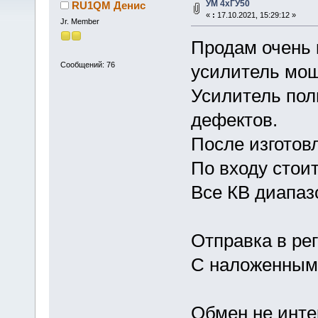
УМ 4хГУ50
RU1QM Денис
«
:
17.10.2021, 15:29:12 »
Jr. Member
Продам очень 
Сообщений: 76
усилитель мощ
Усилитель пол
дефектов.
После изготов
По входу стои
Все КВ диапаз
Отправка в рег
С наложенным 
Обмен не инте