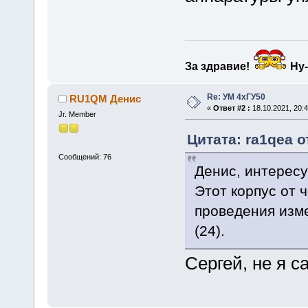
За здравие!
Ну-
Re: УМ 4хГУ50
RU1QM Денис
«
Ответ #2 :
18.10.2021, 20:4
Jr. Member
Цитата: ra1qea от
Сообщений: 76
Денис, интересу
Этот корпус от 
проведения изм
(24).
Сергей, не я 