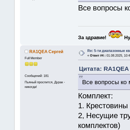
Все вопросы к
За здравие!
Ну
Re: 5-ти диапазонные к
RA1QEA Сергей
«
Ответ #4 :
01.08.2025, 10:4
Full Member
Цитата: RA1QEA С
Сообщений: 181
Все вопросы ко 
Пьяный проспится, Дурак -
никогда!
Комплект:
1. Крестовины 
2, Несущие тр
комплектов)