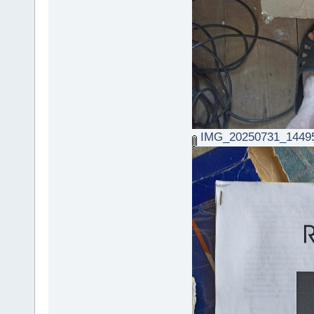
IMG_20250731_14495