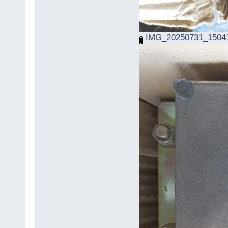
IMG_20250731_15041