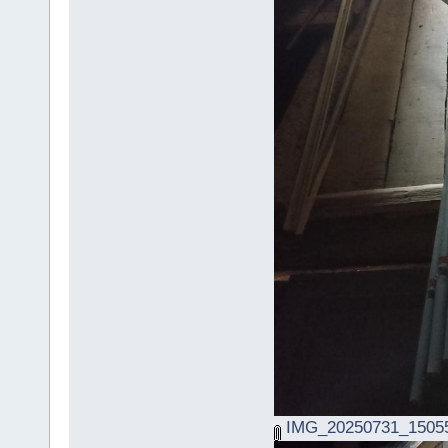
IMG_20250731_15055