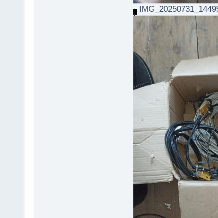
IMG_20250731_14495