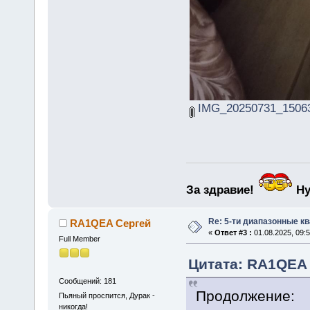
IMG_20250731_15063
За здравие!
Ну
Re: 5-ти диапазонные к
RA1QEA Сергей
«
Ответ #3 :
01.08.2025, 09:5
Full Member
Цитата: RA1QEA С
Сообщений: 181
Продолжение:
Пьяный проспится, Дурак -
никогда!