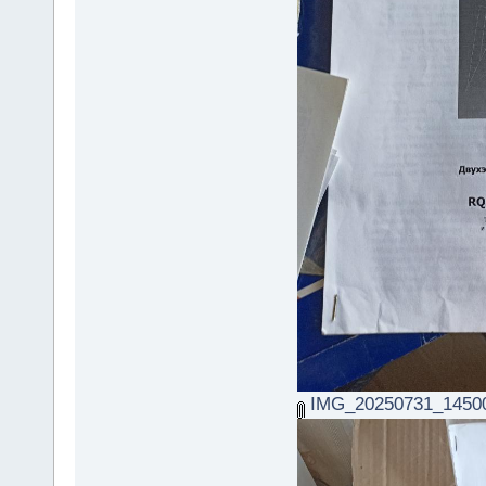
IMG_20250731_14500