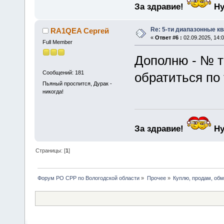
За здравие!
Ну
Re: 5-ти диапазонные к
RA1QEA Сергей
«
Ответ #6 :
02.09.2025, 14:0
Full Member
Дополню - № 
Сообщений: 181
обратиться по
Пьяный проспится, Дурак -
никогда!
За здравие!
Ну
Страницы: [
1
]
Форум РО СРР по Вологодской области
»
Прочее
»
Куплю, продам, об