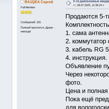
5-ти диапазонные квад
RA1QEA Сергей
«
:
28.07.2025, 12:36:24 »
Full Member
Продаются 5-т
Сообщений: 181
Комплектность
Пьяный проспится, Дурак -
1. сама антен
никогда!
2. коммутатор 
3. кабель RG 5
4. инструкция.
Объявление пу
Через некотор
фото.
Цена и полная
Пока ещё пред
для вологодски