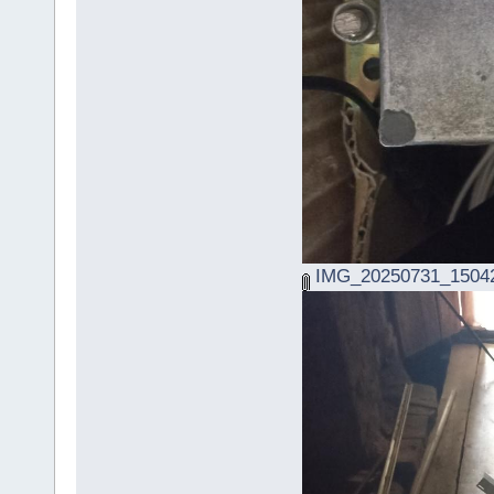
IMG_20250731_15042